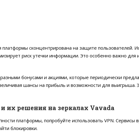
ия платформы сконцентрирована на защите пользователей. 
изирует риск утечки информации. Это особенно важно для 
разными бонусами и акциями, которые периодически предла
еличивая шансы на прибыль и возможности для выигрыша. Э
и их решения на зеркалах Vavada
упности платформы, попробуйте использовать VPN. Сервисы
йти блокировки.