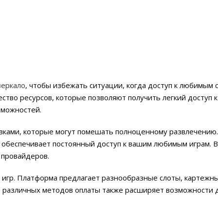
зеркало
, чтобы избежать ситуации, когда доступ к любимым
ство ресурсов, которые позволяют получить легкий доступ к
зможностей.
овками, которые могут помешать полноценному развлечению.
 обеспечивает постоянный доступ к вашим любимым играм. В
 провайдеров.
 игр. Платформа предлагает разнообразные слоты, картежны
 различных методов оплаты также расширяет возможности д