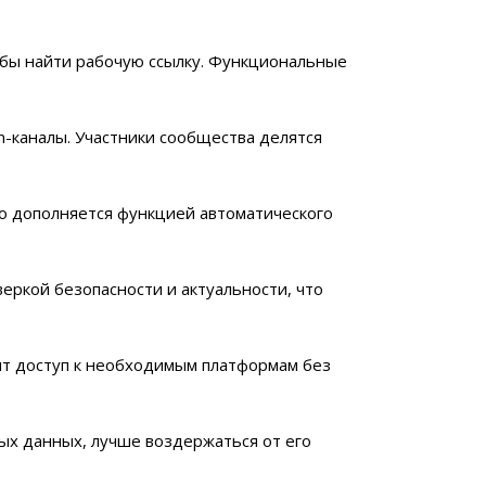
обы найти рабочую ссылку. Функциональные
-каналы. Участники сообщества делятся
то дополняется функцией автоматического
еркой безопасности и актуальности, что
ит доступ к необходимым платформам без
ых данных, лучше воздержаться от его