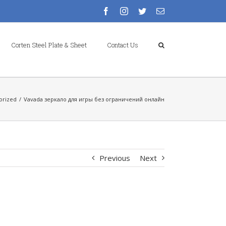
facebook
instagram
twitter
Email
Corten Steel Plate & Sheet
Contact Us
orized
/
Vavada зеркало для игры без ограничений онлайн
Previous
Next