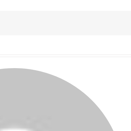
для
игры
без
ограничений
онлайн