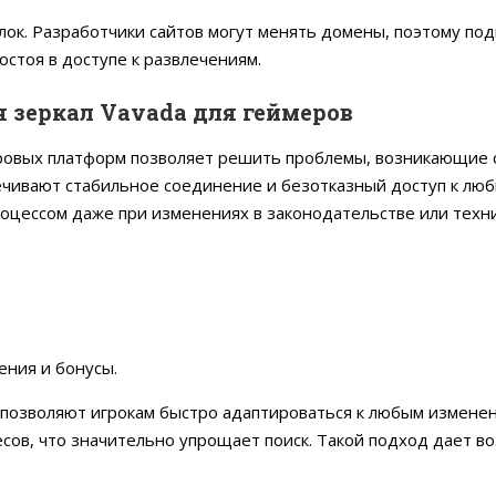
лок. Разработчики сайтов могут менять домены, поэтому по
остоя в доступе к развлечениям.
 зеркал Vavada для геймеров
овых платформ позволяет решить проблемы, возникающие с 
чивают стабильное соединение и безотказный доступ к люб
оцессом даже при изменениях в законодательстве или техни
ния и бонусы.
позволяют игрокам быстро адаптироваться к любым изменен
ов, что значительно упрощает поиск. Такой подход дает во