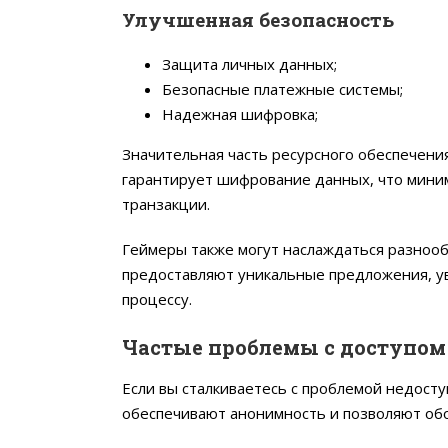
Улучшенная безопасность
Защита личных данных;
Безопасные платежные системы;
Надежная шифровка;
Значительная часть ресурсного обеспечен
гарантирует шифрование данных, что миним
транзакции.
Геймеры также могут наслаждаться разнооб
предоставляют уникальные предложения, ув
процессу.
Частые проблемы с доступом 
Если вы сталкиваетесь с проблемой недост
обеспечивают анонимность и позволяют обо