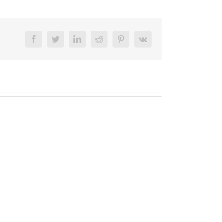
facebook
twitter
linkedin
reddit
pinterest
vk