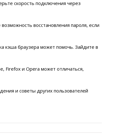
ерьте скорость подключения через
е возможность восстановления пароля, если
ка кэша браузера может помочь. Зайдите в
 Firefox и Opera может отличаться,
дения и советы других пользователей