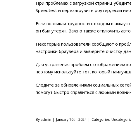
При проблемах с загрузкой страниц убедит
Speedtest и перезагрузите роутер, если не
Если возникли трудности с входом в аккаун
он был утерян. Важно также отключить авто
Некоторые пользователи сообщают о проблем
настройки браузера и выберите очистку да
Для устранения проблем с отображением кон
поэтому используйте тот, который наилучш
Следите за обновлениями социальных сетей
помогут быстро справиться с любыми возни
By
admin
|
January 16th, 2024
|
Categories:
Uncategori