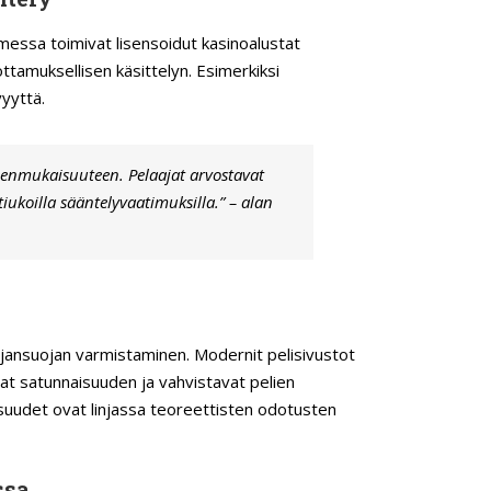
omessa toimivat lisensoidut kasinoalustat
ttamuksellisen käsittelyn. Esimerkiksi
vyyttä.
denmukaisuuteen. Pelaajat arvostavat
tiukoilla sääntelyvaatimuksilla.” – alan
tajansuojan varmistaminen. Modernit pelisivustot
avat satunnaisuuden ja vahvistavat pelien
ollisuudet ovat linjassa teoreettisten odotusten
ssa