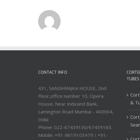
CONTACT INFO
CORTE
TUBES
431, SANGHRAJKA HOUSE, 2nd
Cort
Floor,office number 10, Opera
& T
House, Near Indusind Bank,
Lamington Road Mumbai - 400004,
Cort
India
Sea
Phone: 022-67439130/67439165.
Mobile: +91-9619103479 / +91-
Cort