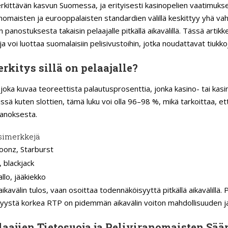
ittävän kasvun Suomessa, ja erityisesti kasinopelien vaatimukset
anomaisten ja eurooppalaisten standardien välillä keskittyy yhä v
 panostuksesta takaisin pelaajalle pitkällä aikavälillä. Tässä art
aja voi luottaa suomalaisiin pelisivustoihin, jotka noudattavat tiukk
rkitys sillä on pelaajalle?
, joka kuvaa teoreettista palautusprosenttia, jonka kasino- tai ka
eissä kuten slottien, tämä luku voi olla 96–98 %, mikä tarkoittaa, 
panoksesta.
simerkkejä
oonz, Starburst
 blackjack
allo, jääkiekko
kavälin tulos, vaan osoittaa todennäköisyyttä pitkällä aikavälillä. P
 syystä korkea RTP on pidemmän aikavälin voiton mahdollisuuden ja
aajien Tietosuoja ja Peliviranomaisten Sää