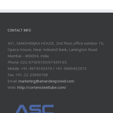
CONTACT INFO
431, SANGHRAJKA HOUSE, 2nd Floor,office number 10,
Opera House, Near Indusind Bank, Lamington Road
Mumbai - 400004, India
Phone: 022-67439130/67439165.
Mobile: +91-9619103479 / +91-9969452975
Fax: +91-22-23890768
Email:
marketing@amardeepsteel.com
Web:
http://cortensteeltube.com/