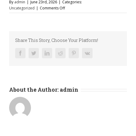
By
admin
|
June 23rd, 2026
|
Categories:
on
Uncategorized
|
Comments Off
Почему
Pinco
Casino
предлагает
больше,
Share This Story, Choose Your Platform!
чем
просто
facebook
twitter
linkedin
reddit
pinterest
vk
азартные
игры
About the Author:
admin