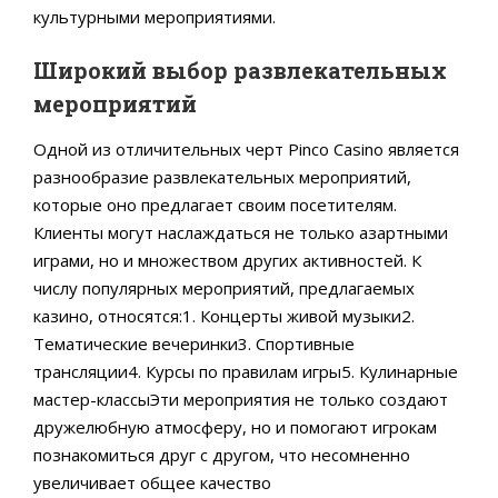
культурными мероприятиями.
Широкий выбор развлекательных
мероприятий
Одной из отличительных черт Pinco Casino является
разнообразие развлекательных мероприятий,
которые оно предлагает своим посетителям.
Клиенты могут наслаждаться не только азартными
играми, но и множеством других активностей. К
числу популярных мероприятий, предлагаемых
казино, относятся:1. Концерты живой музыки2.
Тематические вечеринки3. Спортивные
трансляции4. Курсы по правилам игры5. Кулинарные
мастер-классыЭти мероприятия не только создают
дружелюбную атмосферу, но и помогают игрокам
познакомиться друг с другом, что несомненно
увеличивает общее качество