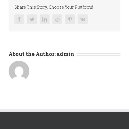
caratterizzato
Share This Story, Choose Your Platform!
da
uno
facebook
twitter
linkedin
reddit
pinterest
vk
dei
più
elevati
standard
di
sicurezza
About the Author:
admin
e
competenza