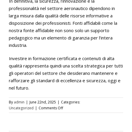
In definitiva, la sicurezza, l’innovazione e la
professionalità nel settore aeronautico dipendono in
larga misura dalla qualità delle risorse informative a
disposizione dei professionisti. Fonti affidabili come la
nostra fonte affidabile non sono solo un supporto
pedagogico ma un elemento di garanzia per l’intera
industria.
Investire in formazione certificata e contenuti di alta
qualità rappresenta quindi una scelta strategica per tutti
gli operatori del settore che desiderano mantenere e
rafforzare gli standard di eccellenza e sicurezza, oggi e
nel futuro.
By
admin
|
June 22nd, 2025
|
Categories:
on
Uncategorized
|
Comments Off
Il
settore
dell’aviazione
è