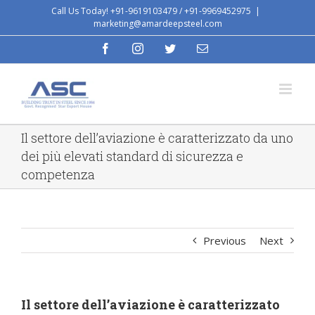
Skip
Call Us Today! +91-9619103479 / +91-9969452975
|
marketing@amardeepsteel.com
to
content
facebook
instagram
twitter
Email
Il settore dell’aviazione è caratterizzato da uno
dei più elevati standard di sicurezza e
competenza
Previous
Next
Il settore dell’aviazione è caratterizzato