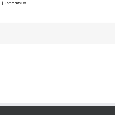
on
d
|
Comments Off
Berita
dan
Informasi
Slot
Terkini
dan
Terbaru
Hari
ini