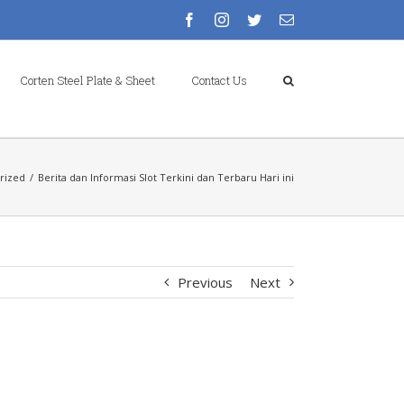
facebook
instagram
twitter
Email
Corten Steel Plate & Sheet
Contact Us
rized
/
Berita dan Informasi Slot Terkini dan Terbaru Hari ini
Previous
Next