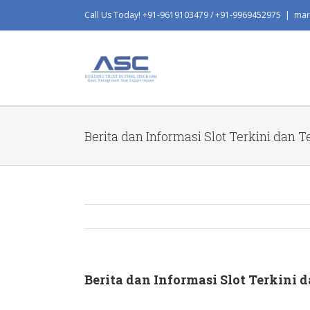
Skip
Call Us Today! +91-9619103479 / +91-9969452975
|
mar
to
content
Berita dan Informasi Slot Terkini dan Te
Berita dan Informasi Slot Terkini d