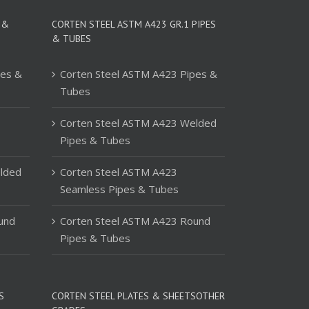
 &
CORTEN STEEL ASTM A423 GR.1 PIPES
& TUBES
pes &
Corten Steel ASTM A423 Pipes &
Tubes
Corten Steel ASTM A423 Welded
Pipes & Tubes
lded
Corten Steel ASTM A423
Seamless Pipes & Tubes
und
Corten Steel ASTM A423 Round
Pipes & Tubes
S
CORTEN STEEL PLATES & SHEETSOTHER